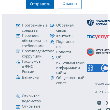
Отмена
Отправить
Программные
Обратная
средства
связь
Перечень
Контакты
обязательных
Подписка
требований
на
Противодействие
новости
коррупции
Об
Госслужба
использовании
в ФНС
информации
России
сайта
Вакансии
Общественный
совет
© 2005-202
ФНС Росси
Открытое
ведомство
Открытые