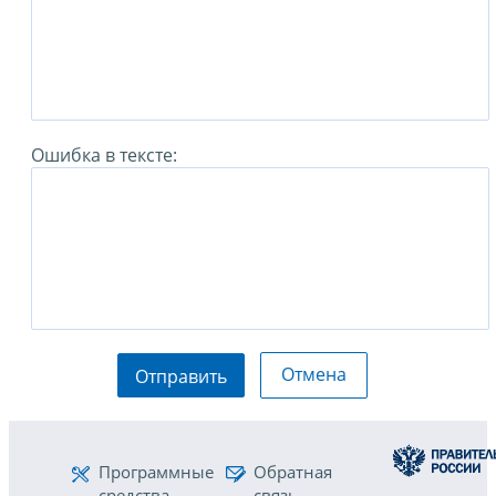
Ошибка в тексте:
Отмена
Отправить
Программные
Обратная
средства
связь