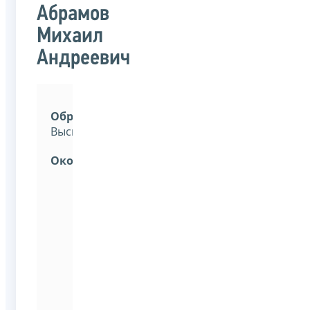
Абрамов
Михаил
Андреевич
Образование:
Высшее.
Окончил:
Московский
государственный
технический
университет
имени
Н.Э.Баумана
(национальный
исследовательский