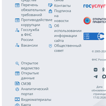
Перечень
Контакты
обязательных
Подписка
требований
на
Противодействие
новости
коррупции
Об
Госслужба
использовании
в ФНС
информации
России
сайта
Вакансии
Общественный
совет
© 2005-202
ФНС Росси
Открытое
ведомство
Открытые
данные
СМЭВ
Дата
Аналитический
обновлени
портал
страницы
17.02.2026
Видеоматериалы
Карта