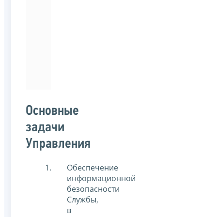
университет)
по
специальности
«Информационная
безопасность
автоматизированных
систем».
Основные
задачи
Управления
Обеспечение
информационной
безопасности
Службы,
в