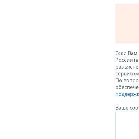
Если Вам
России (
разъясне
сервисо
По вопро
обеспече
поддержк
Ваше соо