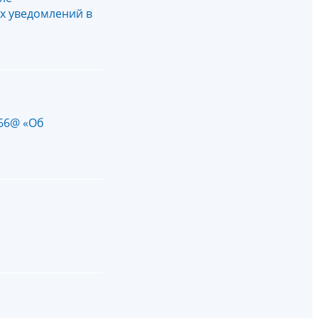
их уведомлений в
866@ «Об