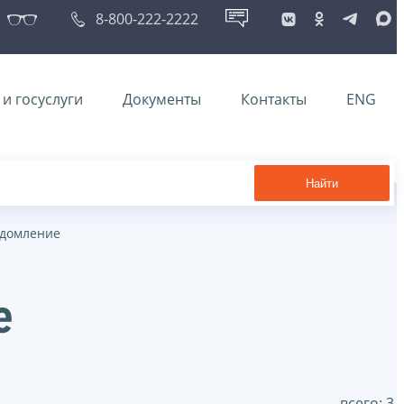
8-800-222-2222
и госуслуги
Документы
Контакты
ENG
Найти
едомление
е
всего: 3