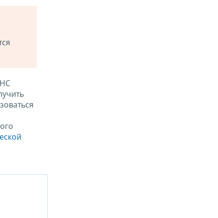
тся
ФНС
лучить
зоваться
ого
ческой