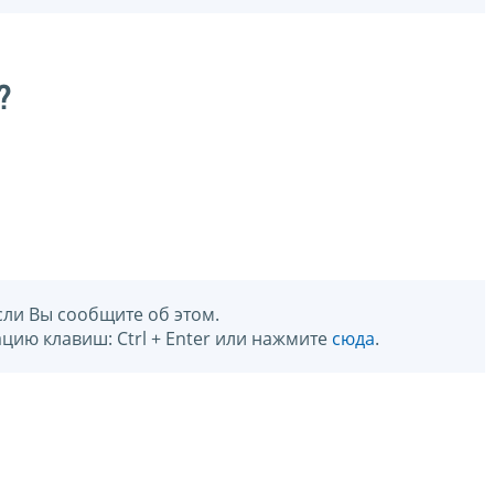
?
сли Вы сообщите об этом.
цию клавиш: Ctrl + Enter или нажмите
сюда
.