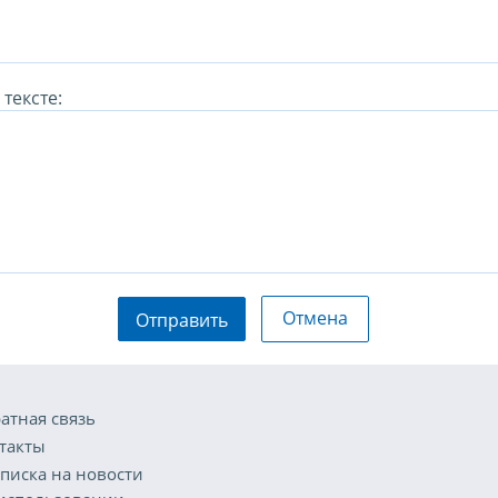
тексте:
Отмена
Отправить
атная связь
такты
писка на новости