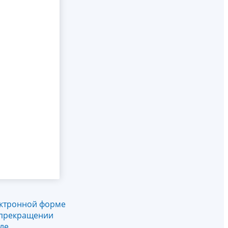
ектронной форме
 прекращении
ле