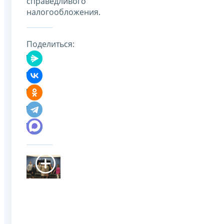
справедливого
налогообложения.
Поделиться: