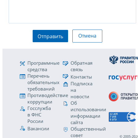
Отмена
Отправить
Программные
Обратная
средства
связь
Перечень
Контакты
обязательных
Подписка
требований
на
Противодействие
новости
коррупции
Об
Госслужба
использовании
в ФНС
информации
России
сайта
Вакансии
Общественный
совет
© 2005-202