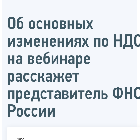
Об основных
изменениях по НД
на вебинаре
расскажет
представитель ФН
России
Дата