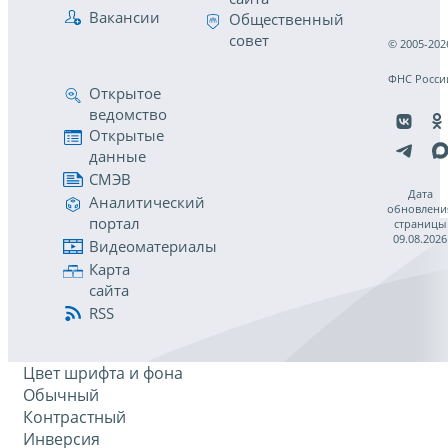
Вакансии
Общественный
совет
© 2005-202
ФНС Росси
Открытое
ведомство
Открытые
данные
СМЭВ
Дата
Аналитический
обновлени
портал
страницы
09.08.2026
Видеоматериалы
Карта
сайта
RSS
Цвет шрифта и фона
Обычный
Контрастный
Инверсия