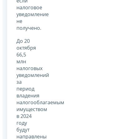
если
налоговое
уведомление
не
получено.
До 20
октября
66,5
млн
налоговых
уведомлений
за
период
владения
налогооблагаемым
имуществом
в 2024
году
будут
направлены