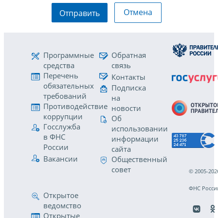
Отмена
Отправить
Программные
Обратная
средства
связь
Перечень
Контакты
обязательных
Подписка
требований
на
Противодействие
новости
коррупции
Об
Госслужба
использовании
в ФНС
информации
России
сайта
Вакансии
Общественный
совет
© 2005-202
ФНС Росси
Открытое
ведомство
Открытые