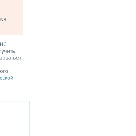
тся
ФНС
лучить
зоваться
ого
ческой