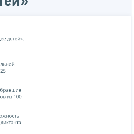
тей»
ее детей»,
ельной
 25
абравшие
ов из 100
можность
 диктанта