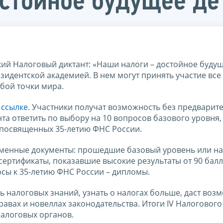
стойное будущее де
йский Налоговый диктант: «Наши налоги – достойное будущ
идентской академией. В нем могут принять участие все
бой точки мира.
о
ссылке
. Участники получат возможность без предварит
та ответить по выбору на 10 вопросов базового уровня,
 посвященных 35-летию ФНС России.
именные документы: прошедшие базовый уровень или н
сертификаты, показавшие высокие результаты от 90 балл
сы к 35-летию ФНС России – дипломы.
ь налоговых знаний, узнать о налогах больше, даст воз
вах и новеллах законодательства. Итоги IV Налогового
налоговых органов.