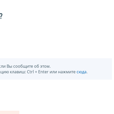
?
сли Вы сообщите об этом.
цию клавиш: Ctrl + Enter или нажмите
сюда
.