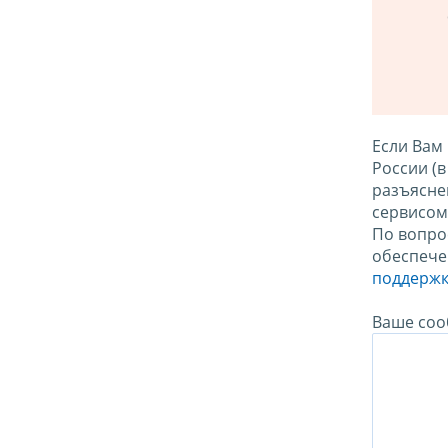
Если Вам
России (
разъясне
сервисо
По вопро
обеспече
поддержк
Ваше соо