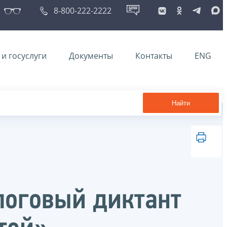
8-800-222-2222
и госуслуги
Документы
Контакты
ENG
Найти
алоговый диктант