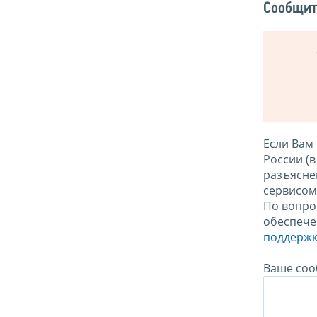
Сообщит
Если Вам
России (
разъясне
сервисо
По вопро
обеспече
поддержк
Ваше соо