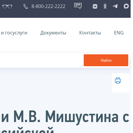
8-800-222-2222
и госуслуги
Документы
Контакты
ENG
Найти
и М.В. Мишустина с