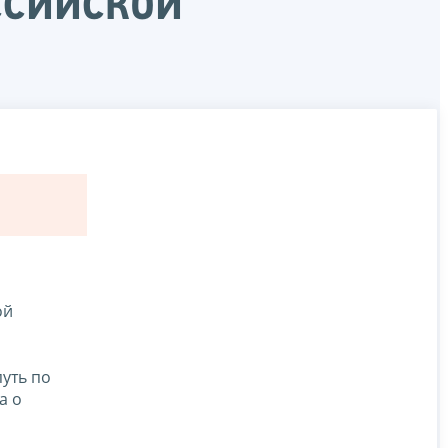
ссийской
ой
уть по
а о