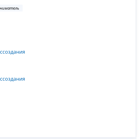
иниматель
оссоздания
оссоздания