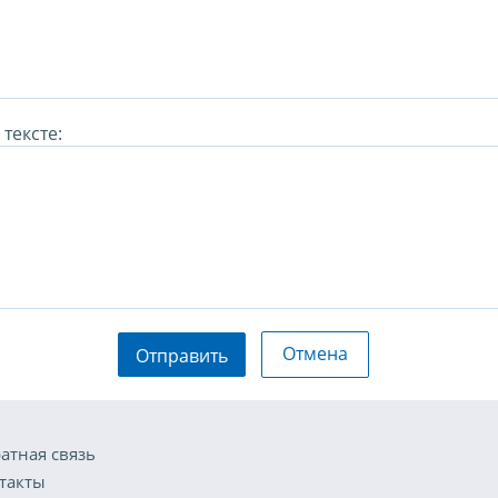
тексте:
Отмена
Отправить
атная связь
такты