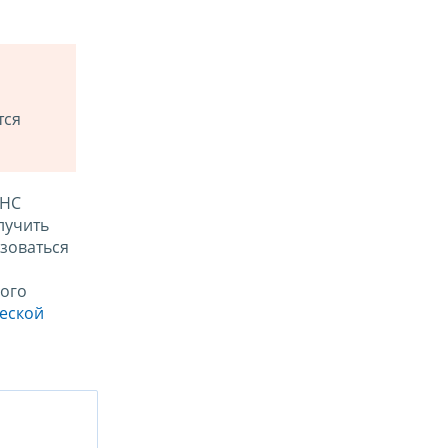
тся
ФНС
лучить
зоваться
ого
ческой