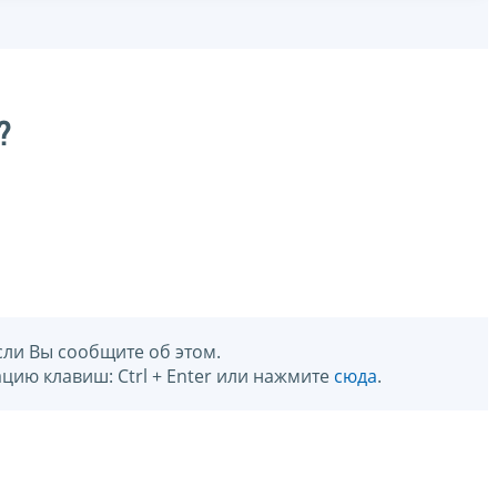
?
сли Вы сообщите об этом.
цию клавиш: Ctrl + Enter или нажмите
сюда
.