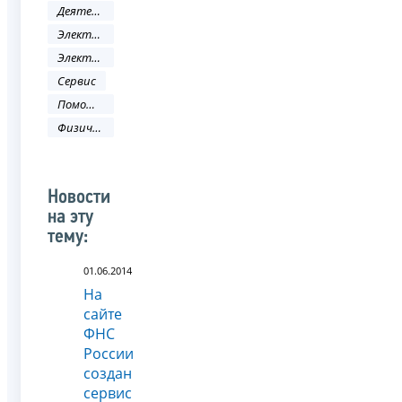
Деятельность ФНС
Электронные услуги
Электронные сервисы
Сервис
Помощь налогоплательщику
Физическое лицо
Новости
на эту
тему:
01.06.2014
На
сайте
ФНС
России
создан
сервис