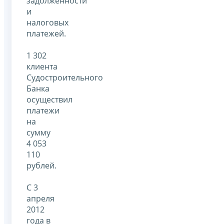
задолженности
и
налоговых
платежей.
1 302
клиента
Судостроительного
Банка
осуществил
платежи
на
сумму
4 053
110
рублей.
С 3
апреля
2012
года в