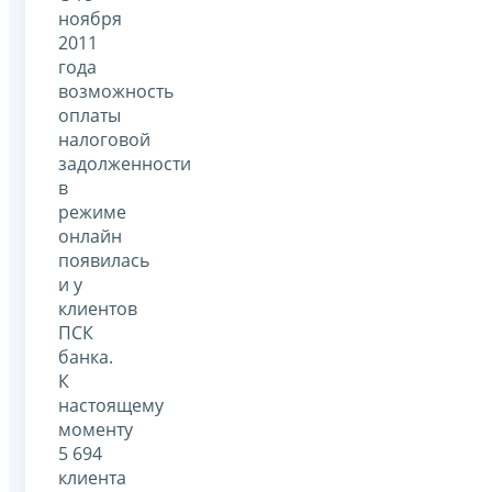
ноября
2011
года
возможность
оплаты
налоговой
задолженности
в
режиме
онлайн
появилась
и у
клиентов
ПСК
банка.
К
настоящему
моменту
5 694
клиента