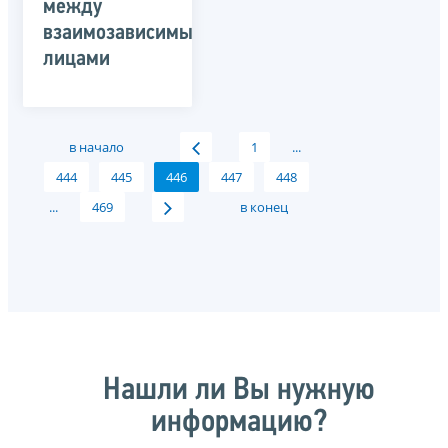
между
взаимозависимыми
лицами
в начало
1
...
444
445
446
447
448
...
469
в конец
Нашли ли Вы нужную
информацию?