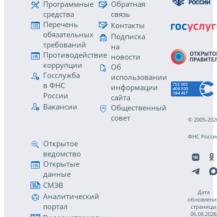
Программные
Обратная
средства
связь
Перечень
Контакты
обязательных
Подписка
требований
на
Противодействие
новости
коррупции
Об
Госслужба
использовании
в ФНС
информации
России
сайта
Вакансии
Общественный
совет
© 2005-202
ФНС Росси
Открытое
ведомство
Открытые
данные
СМЭВ
Дата
Аналитический
обновлени
портал
страницы
06.08.2026