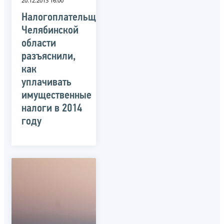
20.12.2013 16:00
Налогоплательщикам
Челябинской
области
разъяснили,
как
уплачивать
имущественные
налоги в 2014
году