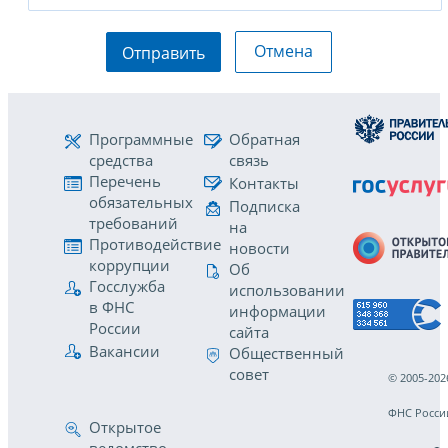
Отмена
Отправить
Программные
Обратная
средства
связь
Перечень
Контакты
обязательных
Подписка
требований
на
Противодействие
новости
коррупции
Об
Госслужба
использовании
в ФНС
информации
России
сайта
Вакансии
Общественный
совет
© 2005-202
ФНС Росси
Открытое