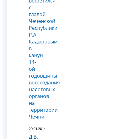
встретился
с
главой
Чеченской
Республики
Р.А.
Кадыровым
в
канун
14-
ой
годовщины
воссоздания
налоговых
органов
на
территории
Чечни
20.01.2014
Д.В.