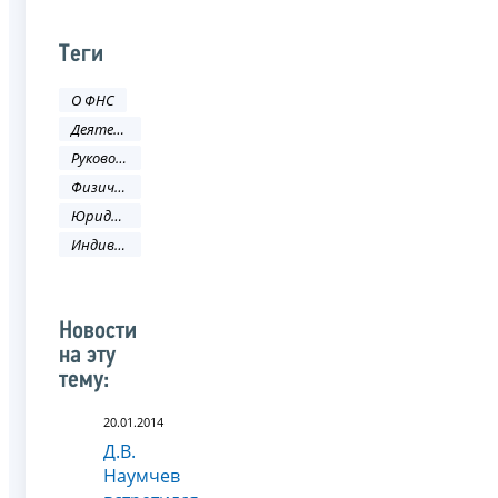
Теги
О ФНС
Деятельность ФНС
Руководитель ФНС России
Физическое лицо
Юридическое лицо
Индивидуальный предприниматель
Новости
на эту
тему:
20.01.2014
Д.В.
Наумчев