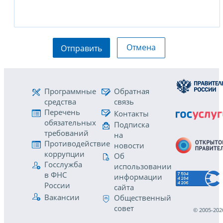
Отмена
Отправить
Программные
Обратная
средства
связь
Перечень
Контакты
обязательных
Подписка
требований
на
Противодействие
новости
коррупции
Об
Госслужба
использовании
в ФНС
информации
России
сайта
Вакансии
Общественный
совет
© 2005-202