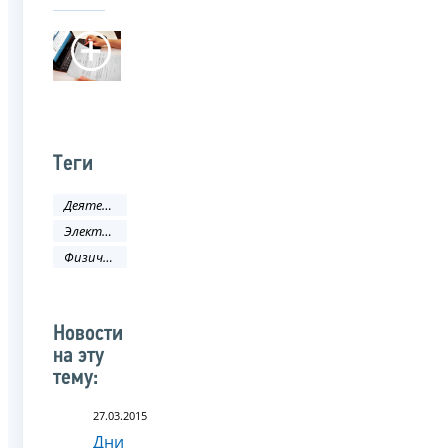
Теги
Деятельность ФНС
Электронные услуги
Физическое лицо
Новости
на эту
тему:
27.03.2015
Дни