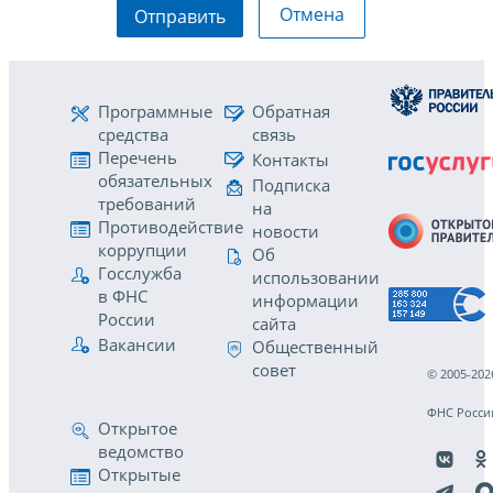
Отмена
Отправить
Программные
Обратная
средства
связь
Перечень
Контакты
обязательных
Подписка
требований
на
Противодействие
новости
коррупции
Об
Госслужба
использовании
в ФНС
информации
России
сайта
Вакансии
Общественный
совет
© 2005-202
ФНС Росси
Открытое
ведомство
Открытые