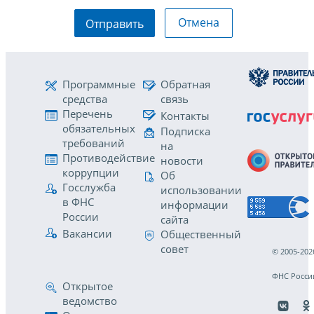
Отмена
Отправить
Программные
Обратная
средства
связь
Перечень
Контакты
обязательных
Подписка
требований
на
Противодействие
новости
коррупции
Об
Госслужба
использовании
в ФНС
информации
России
сайта
Вакансии
Общественный
совет
© 2005-202
ФНС Росси
Открытое
ведомство