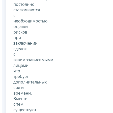
постоянно
сталкиваются
с
необходимостью
оценки
рисков
при
заключении
сделок
с
взаимозависимыми
лицами,
что
требует
дополнительных
сил и
времени.
Вместе
с тем,
существуют