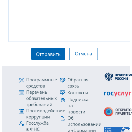
Отмена
Отправить
Программные
Обратная
средства
связь
Перечень
Контакты
обязательных
Подписка
требований
на
Противодействие
новости
коррупции
Об
Госслужба
использовании
в ФНС
информации