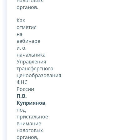
налоговых
органов.
Как
отметил
на
вебинаре
и. о.
начальника
Управления
трансфертного
ценообразования
ФНС
России
П.В.
Куприянов
,
под
пристальное
внимание
налоговых
органов,