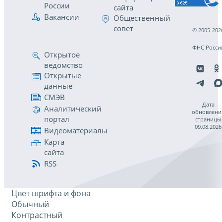
России
сайта
Вакансии
Общественный
совет
© 2005-202
ФНС Росси
Открытое
ведомство
Открытые
данные
СМЭВ
Дата
Аналитический
обновлени
портал
страницы
09.08.2026
Видеоматериалы
Карта
сайта
RSS
Цвет шрифта и фона
Обычный
Контрастный