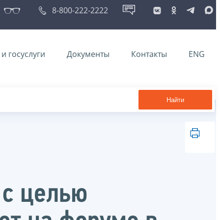
8-800-222-2222
и госуслуги
Документы
Контакты
ENG
Найти
 с целью