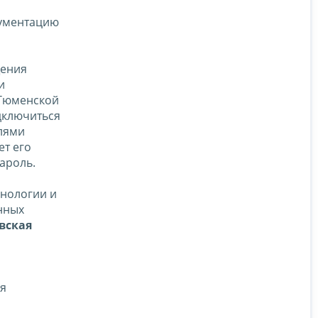
кументацию
щения
и
 Тюменской
дключиться
елями
ет его
ароль.
хнологии и
нных
евская
ия