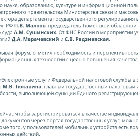
по науке, образованию, культуре и информационной пол
лектронного правительства Министерства связи и массов
иректора департамента государственного регулирования 
ия РФ
П.В. Малков
, председатель Тюменской областно
о суда
А.М. Сушинских
. От ФНС России в мероприятии у
логий
Д.А. Марачевский
и
С.В. Радзиевская
.
крывая форум, отметил необходимость и перспективность
информационных технологий с целью повышения качества
 «Электронные услуги Федеральной налоговой службы в 
ла
М.В. Тюкавина
, главный государственный налоговый 
ласти, выполняющей функции Единого регистрирующег
сейчас чтобы зарегистрироваться в качестве индивидуал
документов через портал государственных услуг, можно
оме того, у пользователей мобильных устройств есть в
онных действий.