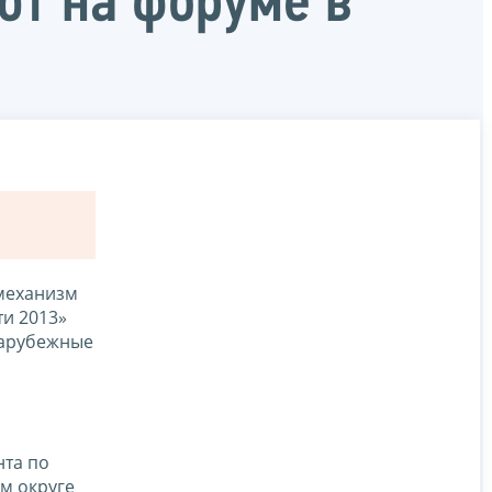
ют на форуме в
 механизм
и 2013»
зарубежные
нта по
м округе