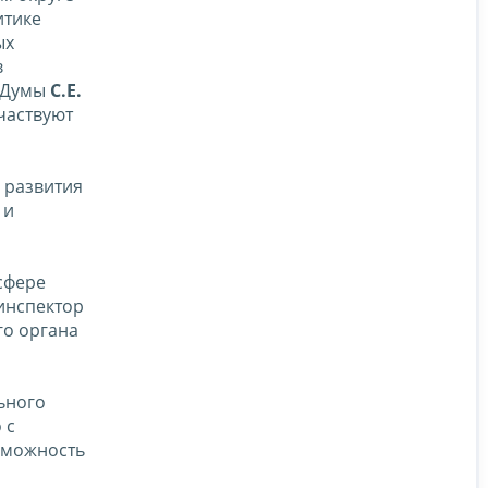
итике
ых
в
й Думы
С.Е.
частвуют
 развития
 и
сфере
инспектор
о органа
ьного
 с
озможность