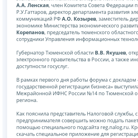
А.А. Ленская
, член Комитета Совета Федерации 
Р.У.Гаттаров, директор департамента развития э
коммуникаций РФ
А.О. Козырев
, заместитель д
экономике Министерства экономического развит
Корепанов
, председатель тюменского областног
сотрудники Управления информационных техно
Губернатор Тюменской области
В.В. Якушев
, от
электронного правительства в России, а также 
доступности госуслуг.
В рамках первого дня работы форума с докладом
государственной регистрации бизнеса» выступи
Межрайонной ИФНС России №14 по Тюменской об
региона.
Как пояснила представитель Налоговой службы, 
предпринимателя совершить можно подать пакет 
помощью специального подсайта reg.nalog.ru. Кр
скачать специальное приложение для регистраци