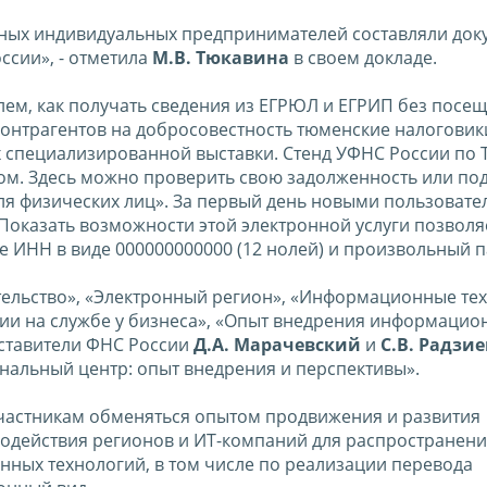
анных индивидуальных предпринимателей составляли до
ссии», - отметила
М.В. Тюкавина
в своем докладе.
лем, как получать сведения из ЕГРЮЛ и ЕГРИП без посе
контрагентов на добросовестность тюменские налоговик
х специализированной выставки. Стенд УФНС России по
ом. Здесь можно проверить свою задолженность или по
ля физических лиц». За первый день новыми пользоват
 Показать возможности этой электронной услуги позволя
ле ИНН в виде 000000000000 (12 нолей) и произвольный п
тельство», «Электронный регион», «Информационные те
и на службе у бизнеса», «Опыт внедрения информацио
дставители ФНС России
Д.А. Марачевский
и
С.В. Радзи
нальный центр: опыт внедрения и перспективы».
частникам обменяться опытом продвижения и развития
модействия регионов и ИТ-компаний для распространен
ных технологий, в том числе по реализации перевода