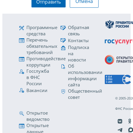
Отмена
Отправить
Программные
Обратная
средства
связь
Перечень
Контакты
обязательных
Подписка
требований
на
Противодействие
новости
коррупции
Об
Госслужба
использовании
в ФНС
информации
России
сайта
Вакансии
Общественный
совет
© 2005-202
ФНС Росси
Открытое
ведомство
Открытые
данные