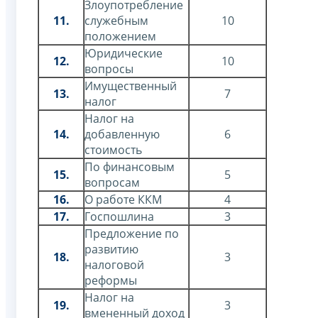
Злоупотребление
11.
служебным
10
положением
Юридические
12.
10
вопросы
Имущественный
13.
7
налог
Налог на
14.
добавленную
6
стоимость
По финансовым
15.
5
вопросам
16.
О работе ККМ
4
17.
Госпошлина
3
Предложение по
развитию
18.
3
налоговой
реформы
Налог на
19.
3
вмененный доход