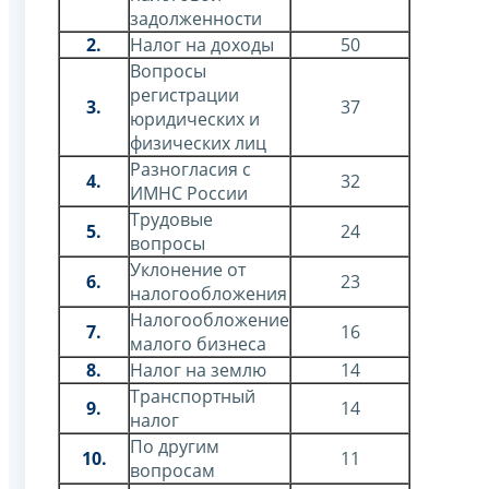
задолженности
2.
Налог на доходы
50
Вопросы
регистрации
3.
37
юридических и
физических лиц
Разногласия с
4.
32
ИМНС России
Трудовые
5.
24
вопросы
Уклонение от
6.
23
налогообложения
Налогообложение
7.
16
малого бизнеса
8.
Налог на землю
14
Транспортный
9.
14
налог
По другим
10.
11
вопросам