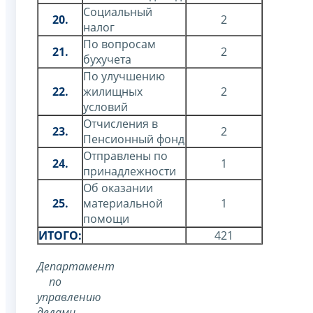
Социальный
20.
2
налог
По вопросам
21.
2
бухучета
По улучшению
22.
жилищных
2
условий
Отчисления в
23.
2
Пенсионный фонд
Отправлены по
24.
1
принадлежности
Об оказании
25.
материальной
1
помощи
ИТОГО:
421
Департамент
по
управлению
делами