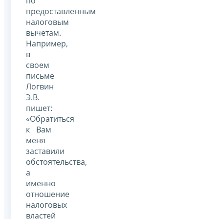
по
предоставленным
налоговым
вычетам.
Например,
в
своем
письме
Логвин
Э.В.
пишет:
«Обратиться
к Вам
меня
заставили
обстоятельства,
а
именно
отношение
налоговых
властей