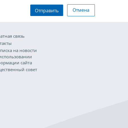
Отмена
Отправить
атная связь
такты
писка на новости
использовании
ормации сайта
ественный совет