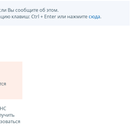
сли Вы сообщите об этом.
цию клавиш: Ctrl + Enter или нажмите
сюда
.
тся
ФНС
лучить
зоваться