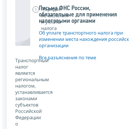
Письма ФНС России,
Порядок
обязательные для применения
исчисления
налоговыми органами
и уплаты
налога
Об уплате транспортного налога при
изменении места нахождения российс
организации
Все разъяснения по теме
Транспортный
налог
является
региональным
налогом,
устанавливается
законами
субъектов
Российской
Федерации
о