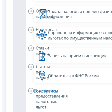
Объект
Уплата налогов и пошлин физич
налогообложения
лиц
Налоговая
Справочная информация о ставк
база
льготах по имущественным нал
Ставки
налога
Запись на прием в инспекцию
Льготы
по
Обратиться в ФНС России
налогу
Порядок
Все сервисы
предоставления
налоговых
льгот