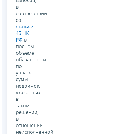
взносов)
в
соответствии
со
статьей
45 НК
РФ
в
полном
объеме
обязанности
по
уплате
сумм
недоимок,
указанных
в
таком
решении,
в
отношении
неисполненной