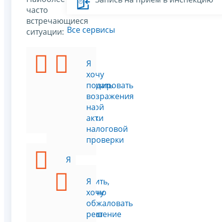
часто
встречающиеся
Все сервисы
ситуации:
Я
Я
хочу
хочу
минимизировать
подать
риск
возражения
выездной
на
проверки
акт
налоговой
проверки
Я
хочу
проверить,
Я
корректно
хочу
ли
обжаловать
проходит
решение