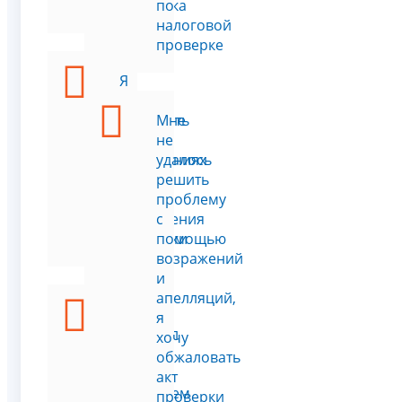
проверка
по
налоговой
проверке
Я
хочу
сообщить
Мне
о
не
нарушениях
удалось
в
решить
ходе
проблему
проведения
с
проверки
помощью
возражений
и
апелляций,
Я
я
получил
хочу
письмо
обжаловать
с
акт
перечнем
проверки