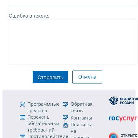
Ошибка в тексте:
Отмена
Отправить
Программные
Обратная
средства
связь
Перечень
Контакты
обязательных
Подписка
требований
на
Противодействие
новости