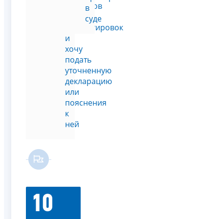
вопросов
в
и
суде
корректировок
и
хочу
подать
уточненную
декларацию
или
пояснения
к
ней
10