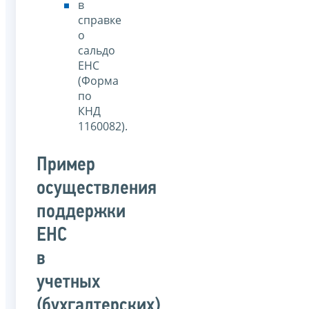
в
справке
о
сальдо
ЕНС
(Форма
по
КНД
1160082).
Пример
осуществления
поддержки
ЕНС
в
учетных
(бухгалтерских)