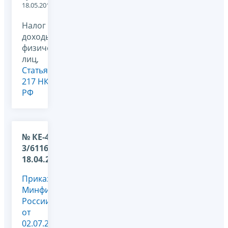
18.05.2012
Налог на
доходы
физических
лиц,
Статья
217 НК
РФ
№ КЕ-4-
3/6116 от
18.04.2011
Приказом
Минфина
России
от
02.07.2010