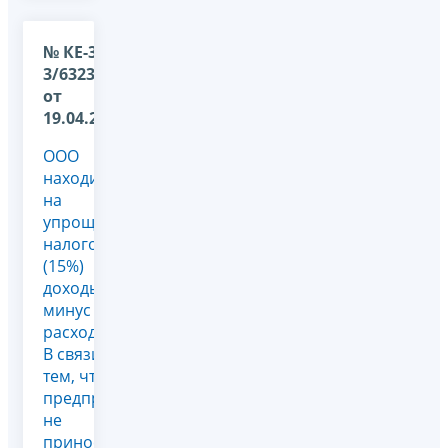
№ КЕ-3-
3/6323@
от
19.04.2011
ООО
находится
на
упрощенном
налогообложении
(15%)
доходы
минус
расходы.
В связи с
тем, что
предприятие
не
приносит