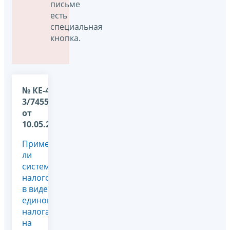
письме
есть
специальная
кнопка.
№ КЕ-4-
3/7455@
от
10.05.2011
Применяется
ли
система
налогообложения
в виде
единого
налога
на