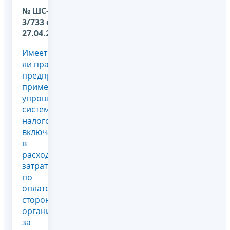
№ ШС-37-
3/733 от
27.04.2011
Имеет
ли право
предприятие,
применяющее
упрощенную
систему
налогообложения,
включать
в
расходы
затраты
по
оплате
сторонним
организациям
за