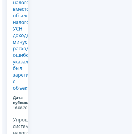
налогообложение,
вместо
объекта
налогообложения
УСН
доходы
минус
расходы
ошибочно
указал и
был
зарегистрирован
с
объекто...
Дата
публикации:
16.08.2011
Упрощенная
система
налогообложения,