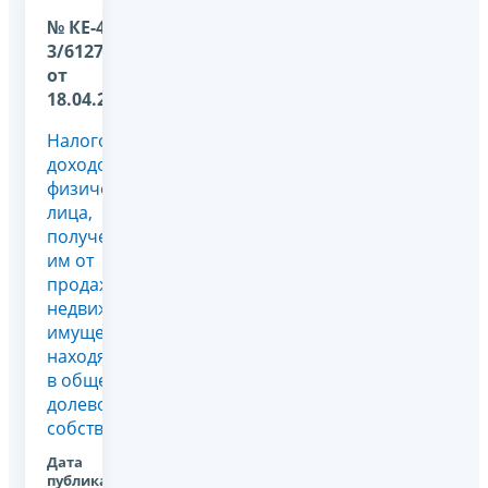
№ КЕ-4-
3/6127@
от
18.04.2011
Налогообложение
доходов
физического
лица,
полученных
им от
продажи
недвижимого
имущества,
находящегося
в общей
долевой
собственности
Дата
публикации: