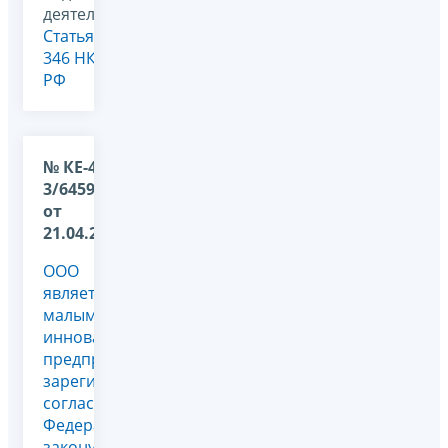
деятельности,
Статья
346 НК
РФ
№ КЕ-4-
3/6459@
от
21.04.2011
ООО
является
малым
инновационным
предприятием,
зарегистрированным
согласно
Федеральному
закону