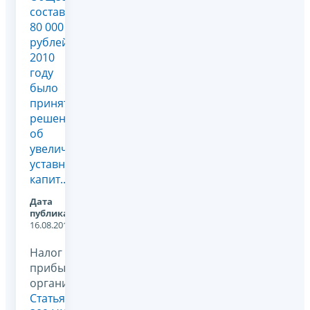
составлял
80 000
рублей.В
2010
году
было
принято
решение
об
увеличении
уставного
капит...
Дата
публикации:
16.08.2011
Налог на
прибыль
организаций,
Статья