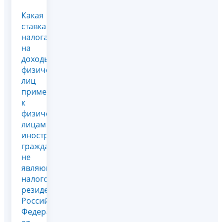
Какая
ставка
налога
на
доходы
физических
лиц
применяется
к
физическим
лицам –
иностранным
гражданам,
не
являющимся
налоговыми
резидентами
Российской
Федерации,