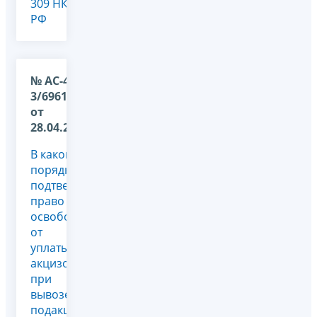
309 НК
РФ
№ АС-4-
3/6961@
от
28.04.2011
В каком
порядке
подтверждается
право на
освобождение
от
уплаты
акцизов
при
вывозе
подакцизных