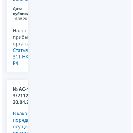
Дата
публикации:
16.08.2011
Налог на
прибыль
организаций,
Статья
311 НК
РФ
№ АС-4-
3/7112 от
30.04.2011
В каком
порядке
осуществляется