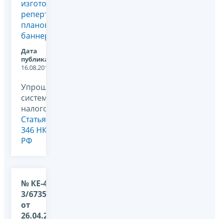
изготовление:
репертуарных
планов,
баннер...
Дата
публикации:
16.08.2011
Упрощенная
система
налогообложения,
Статья
346 НК
РФ
№ КЕ-4-
3/6735@
от
26.04.2011