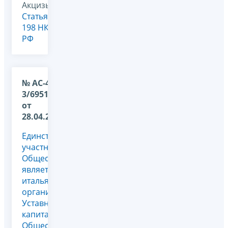
Акцизы,
Статья
198 НК
РФ
№ АС-4-
3/6951@
от
28.04.2011
Единственным
участником
Общества
является
итальянская
организация.
Уставный
капитал
Общества