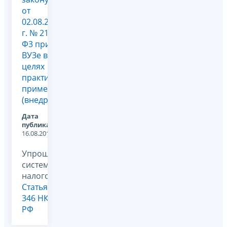
от
02.08.2010
г. № 217-
Ф3 при
ВУЗе в
целях
практического
применения
(внедрения)...
Дата
публикации:
16.08.2011
Упрощенная
система
налогообложения,
Статья
346 НК
РФ