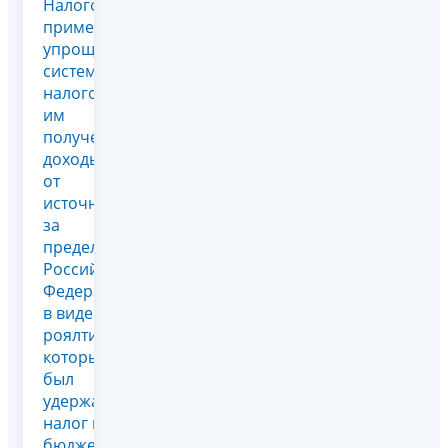
Налогоплательщик
применяет
упрощенную
систему
налогообложения,
им
получены
доходы
от
источников
за
пределами
Российской
Федерации
в виде
роялти, с
которых
был
удержан
налог в
бюдже...