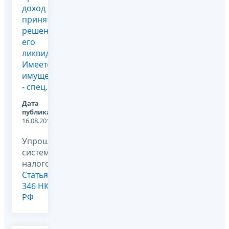
доход
принято
решение
его
ликвидировать.
Имеется
имущество
- спец...
Дата
публикации:
16.08.2011
Упрощенная
система
налогообложения,
Статья
346 НК
РФ