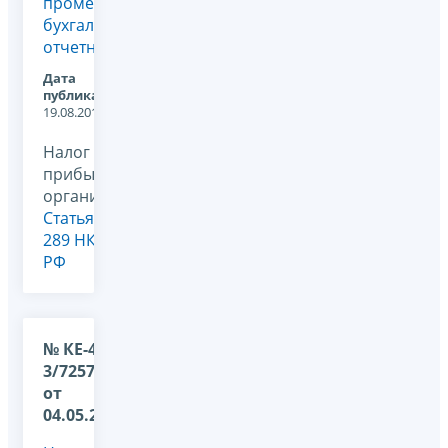
промежуточную
бухгалтерскую
отчетность?
Дата
публикации:
19.08.2011
Налог на
прибыль
организаций,
Статья
289 НК
РФ
№ КЕ-4-
3/7257@
от
04.05.2011