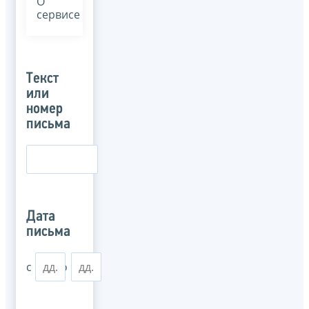
О
сервисе
Текст
или
номер
письма
Дата
письма
с
по