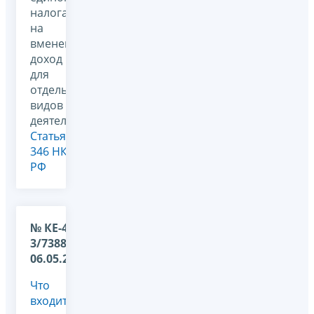
налога
на
вмененный
доход
для
отдельных
видов
деятельности,
Статья
346 НК
РФ
№ КЕ-4-
3/7388 от
06.05.2011
Что
входит в