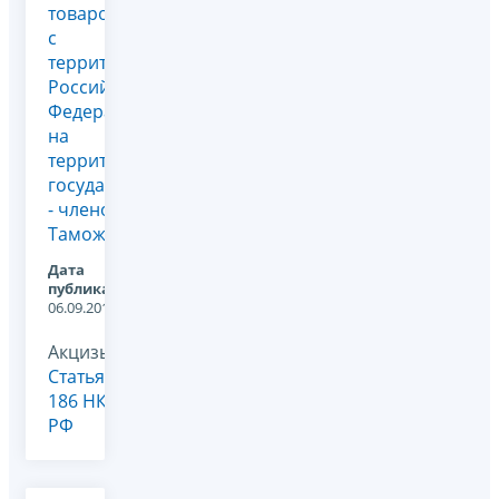
товаров
с
территории
Российской
Федерации
на
территорию
государств
- членов
Таможенног...
Дата
публикации:
06.09.2011
Акцизы,
Статья
186 НК
РФ