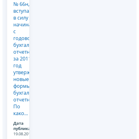
№ 66н,
вступающим
в силу
начиная
с
годовой
бухгалтерской
отчетности
за 2011
год
утверждены
новые
формы
бухгалтерской
отчетности.
По
како...
Дата
публикации:
19.08.2011