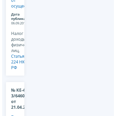
от
осуществлен...
Дата
публикации:
06.09.2011
Налог на
доходы
физических
лиц,
Статья
224 НК
РФ
№ КЕ-4-
3/6460@
от
21.04.2011