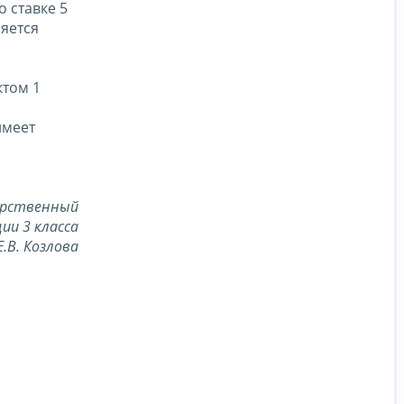
 ставке 5
яется
ктом 1
имеет
арственный
ии 3 класса
Е.В. Козлова