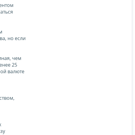
дентом
аться
м
ва, но если
иная, чем
енее 25
ной валюте
ством,
х
зу