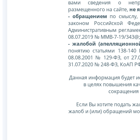
вами сведения о непр
размещенного на сайте,
не я
- обращением
по смыслу,
законом Российской Фед
Административным регламе
08.07.2019 № ММВ-7-19/343@;
- жалобой (апелляционно
понятию статьями 138-140
08.08.2001 № 129-ФЗ, от 27.
31.07.2020 № 248-ФЗ, КоАП Р
Данная информация будет и
в целях повышения ка
сокращения 
Если Вы хотите подать жа
жалоб и (или) обращений м