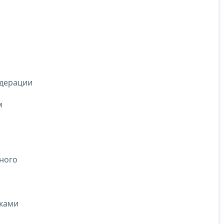
едерации
м
ного
иками