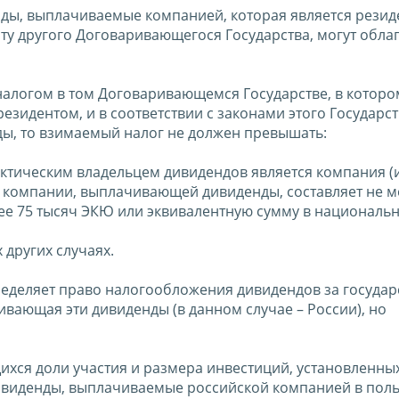
енды, выплачиваемые компанией, которая является рези
ту другого Договаривающегося Государства, могут облаг
 налогом в том Договаривающемся Государстве, в которо
зидентом, и в соответствии с законами этого Государст
ды, то взимаемый налог не должен превышать:
актическим владельцем дивидендов является компания (
е компании, выплачивающей дивиденды, составляет не м
нее 75 тысяч ЭКЮ или эквивалентную сумму в националь
 других случаях.
ределяет право налогообложения дивидендов за государ
вающая эти дивиденды (в данном случае – России), но
ихся доли участия и размера инвестиций, установленны
 дивиденды, выплачиваемые российской компанией в поль