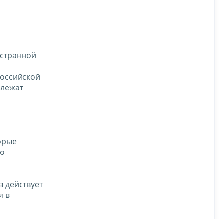
а
остранной
Российской
длежат
орые
го
 действует
я в