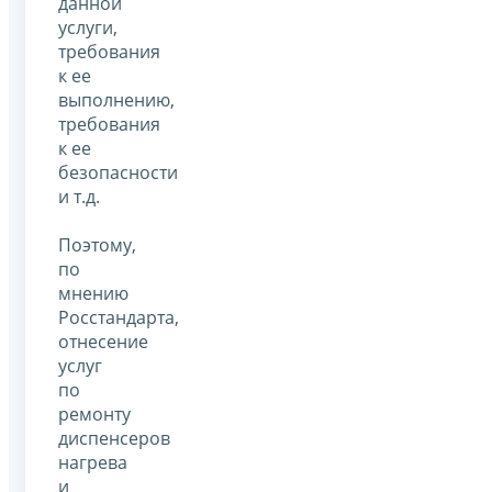
данной
услуги,
требования
к ее
выполнению,
требования
к ее
безопасности
и т.д.
Поэтому,
по
мнению
Росстандарта,
отнесение
услуг
по
ремонту
диспенсеров
нагрева
и