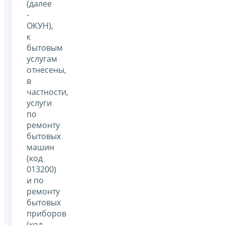
(далее
-
ОКУН),
к
бытовым
услугам
отнесены,
в
частности,
услуги
по
ремонту
бытовых
машин
(код
013200)
и по
ремонту
бытовых
приборов
(код