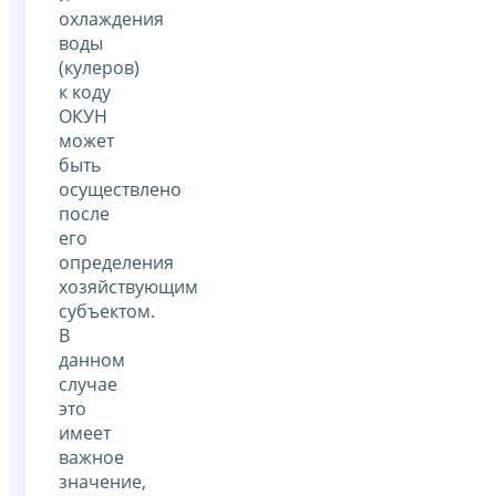
охлаждения
воды
(кулеров)
к коду
ОКУН
может
быть
осуществлено
после
его
определения
хозяйствующим
субъектом.
В
данном
случае
это
имеет
важное
значение,