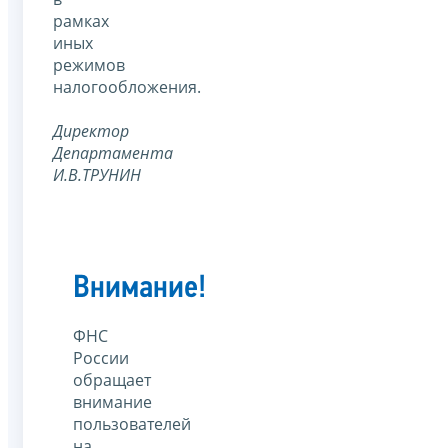
рамках
иных
режимов
налогообложения.
Директор
Департамента
И.В.ТРУНИН
Внимание!
ФНС
России
обращает
внимание
пользователей
на