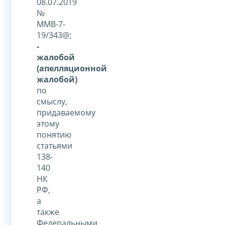
08.07.2019
№
ММВ-7-
19/343@;
-
жалобой
(апелляционной
жалобой)
по
смыслу,
придаваемому
этому
понятию
статьями
138-
140
НК
РФ,
а
также
Федеральными