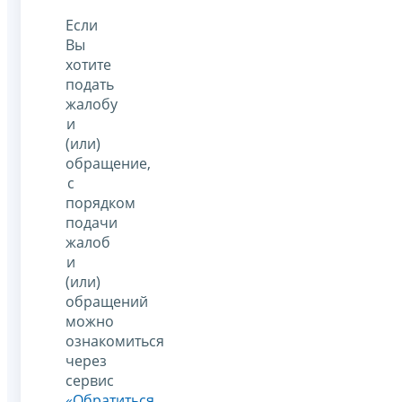
Если
Вы
хотите
подать
жалобу
и
(или)
обращение,
с
порядком
подачи
жалоб
и
(или)
обращений
можно
ознакомиться
через
сервис
«Обратиться