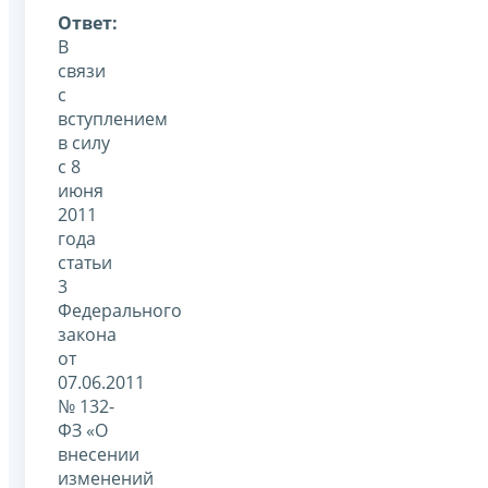
Ответ:
В
связи
с
вступлением
в силу
с 8
июня
2011
года
статьи
3
Федерального
закона
от
07.06.2011
№ 132-
ФЗ «О
внесении
изменений