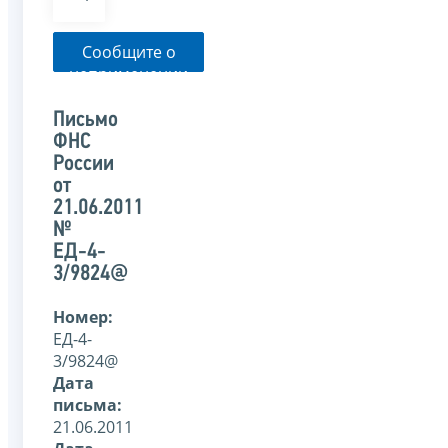
Сообщите о
неприменении
налоговым
органом
Письмо
указанного
ФНС
письма
России
от
21.06.2011
№
ЕД-4-
3/9824@
Номер:
ЕД-4-
3/9824@
Дата
письма:
21.06.2011