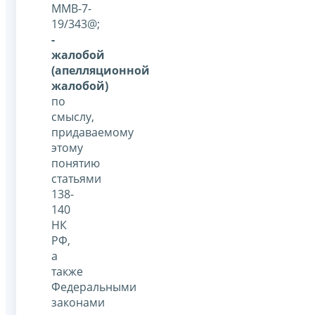
ММВ-7-
19/343@;
-
жалобой
(апелляционной
жалобой)
по
смыслу,
придаваемому
этому
понятию
статьями
138-
140
НК
РФ,
а
также
Федеральными
законами