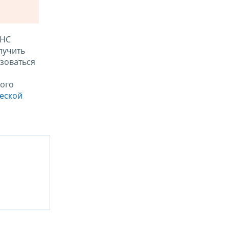
ФНС
лучить
зоваться
ого
ческой