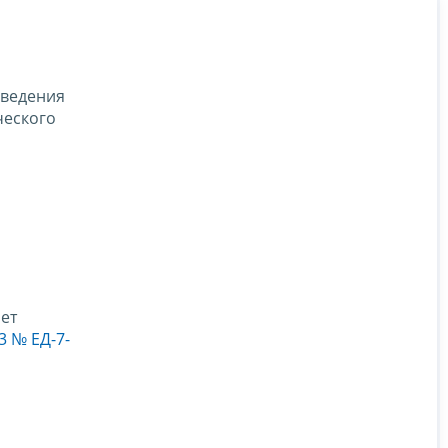
оведения
ческого
ет
3 № ЕД-7-