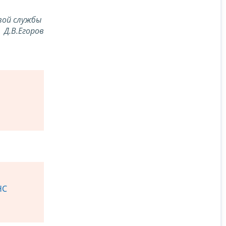
вой службы
Д.В.Егоров
НС