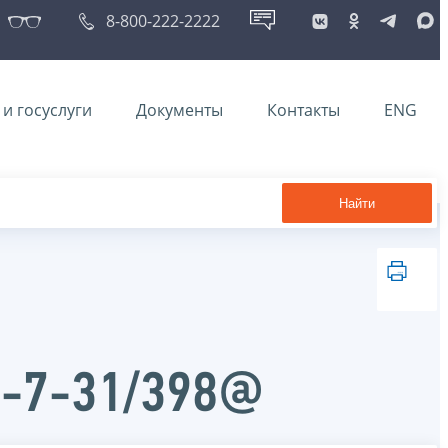
8-800-222-2222
и госуслуги
Документы
Контакты
ENG
Найти
Д-7-31/398@