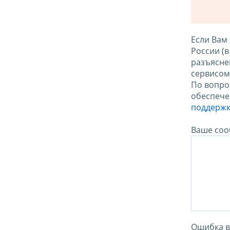
Если Вам
России (
разъясне
сервисо
По вопро
обеспече
поддержк
Ваше соо
Ошибка в 