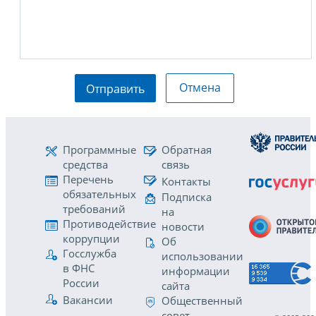
Отмена
Отправить
Программные
Обратная
средства
связь
Перечень
Контакты
обязательных
Подписка
требований
на
Противодействие
новости
коррупции
Об
Госслужба
использовании
в ФНС
информации
России
сайта
Вакансии
Общественный
совет