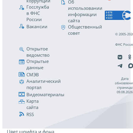
коррупции
Об
Госслужба
использовании
в ФНС
информации
России
сайта
Вакансии
Общественный
совет
© 2005-202
ФНС Росси
Открытое
ведомство
Открытые
данные
СМЭВ
Дата
Аналитический
обновлени
портал
страницы
09.08.2026
Видеоматериалы
Карта
сайта
RSS
Цвет шрифта и фона