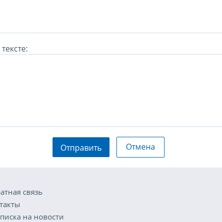
тексте:
Отмена
Отправить
атная связь
такты
писка на новости