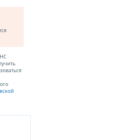
тся
ФНС
лучить
зоваться
ого
ческой