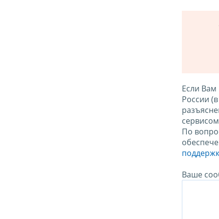
Если Вам
России (
разъясне
сервисо
По вопро
обеспече
поддержк
Ваше соо