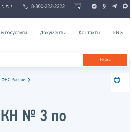
8-800-222-2222
и госуслуги
Документы
Контакты
ENG
Найти
в ФНС России
 КН № 3 по