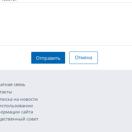
Отмена
Отправить
атная связь
такты
писка на новости
использовании
ормации сайта
ественный совет