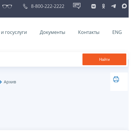
8-800-222-2222
и госуслуги
Документы
Контакты
ENG
Найти
Архив