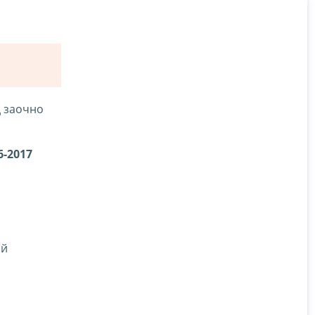
д заочно
-2017
ой