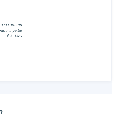
ого совета
овой службе
В.А. Мау