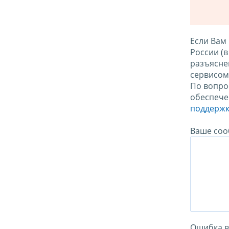
Если Вам
России (
разъясне
сервисо
По вопро
обеспече
поддержк
Ваше соо
Ошибка в 