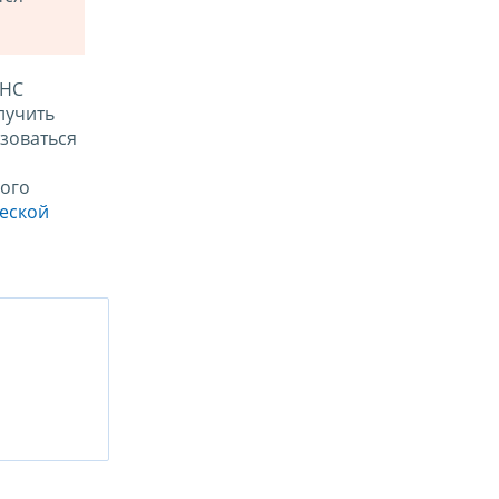
ФНС
лучить
зоваться
ого
ческой