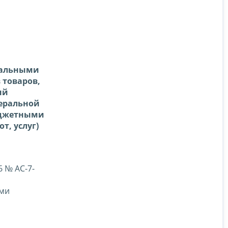
риальными
товаров,
ый
деральной
юджетными
т, услуг)
 № АС-7-
ями