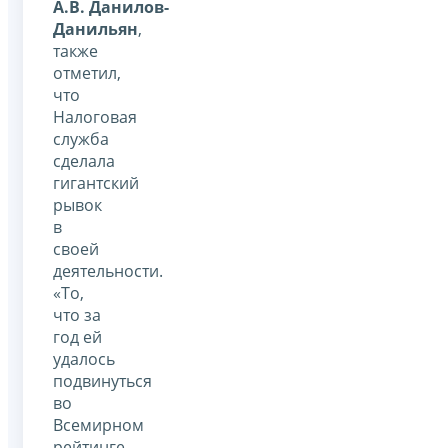
А.В. Данилов-
Данильян
,
также
отметил,
что
Налоговая
служба
сделала
гигантский
рывок
в
своей
деятельности.
«То,
что за
год ей
удалось
подвинуться
во
Всемирном
рейтинге