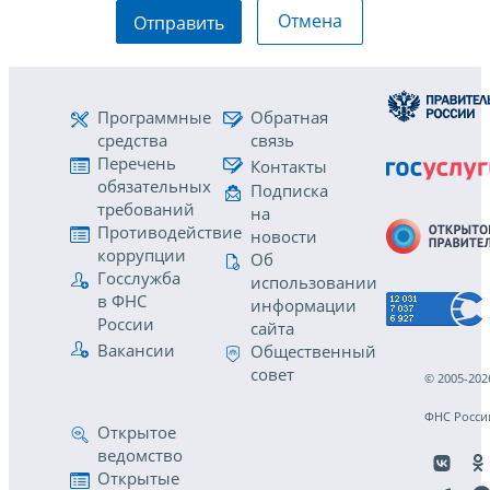
Отмена
Отправить
Программные
Обратная
средства
связь
Перечень
Контакты
обязательных
Подписка
требований
на
Противодействие
новости
коррупции
Об
Госслужба
использовании
в ФНС
информации
России
сайта
Вакансии
Общественный
совет
© 2005-202
ФНС Росси
Открытое
ведомство
Открытые