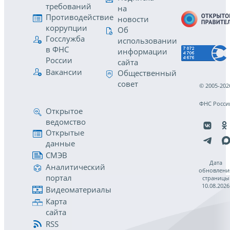
требований
на
Противодействие
новости
коррупции
Об
Госслужба
использовании
в ФНС
информации
России
сайта
Вакансии
Общественный
совет
© 2005-202
ФНС Росси
Открытое
ведомство
Открытые
данные
СМЭВ
Дата
Аналитический
обновлени
портал
страницы
10.08.2026
Видеоматериалы
Карта
сайта
RSS