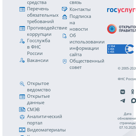
средства
связь
Перечень
Контакты
обязательных
Подписка
требований
на
Противодействие
новости
коррупции
Об
Госслужба
использовании
в ФНС
информации
России
сайта
Вакансии
Общественный
совет
© 2005-202
ФНС Росси
Открытое
ведомство
Открытые
данные
СМЭВ
Дата
Аналитический
обновлени
портал
страницы
07.10.2025
Видеоматериалы