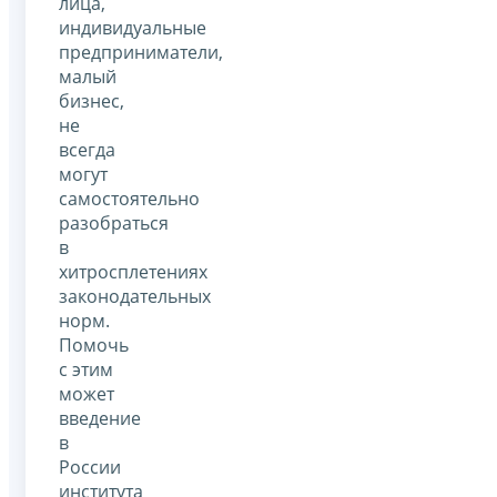
лица,
индивидуальные
предприниматели,
малый
бизнес,
не
всегда
могут
самостоятельно
разобраться
в
хитросплетениях
законодательных
норм.
Помочь
с этим
может
введение
в
России
института