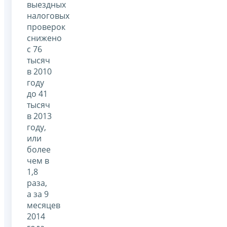
выездных
налоговых
проверок
снижено
с 76
тысяч
в 2010
году
до 41
тысяч
в 2013
году,
или
более
чем в
1,8
раза,
а за 9
месяцев
2014