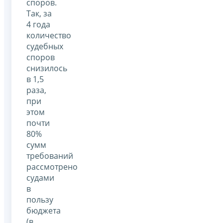
споров.
Так, за
4 года
количество
судебных
споров
снизилось
в 1,5
раза,
при
этом
почти
80%
сумм
требований
рассмотрено
судами
в
пользу
бюджета
(в