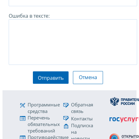
Ошибка в тексте:
Отмена
Отправить
Программные
Обратная
средства
связь
Перечень
Контакты
обязательных
Подписка
требований
на
Противодействие
новости