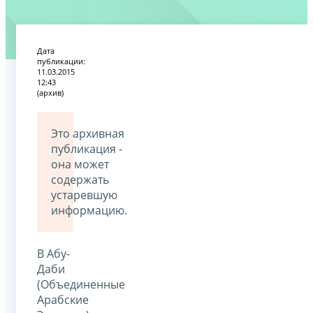
Дата
публикации:
11.03.2015
12:43
(архив)
Это архивная
публикация -
она может
содержать
устаревшую
информацию.
В Абу-
Даби
(Объединенные
Арабские