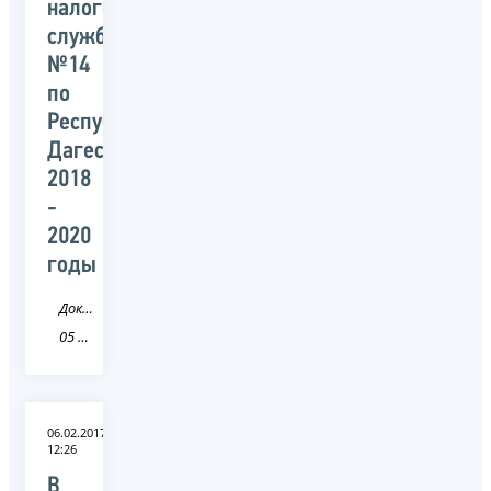
налоговой
службы
№14
по
Республике
Дагестана
2018
-
2020
годы
Документ
05 Республика Дагестан
06.02.2017
12:26
В