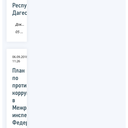
Республике
Дагестана
Документ
05 Республика Дагестан
06.09.2018
11:26
План
по
противодействию
коррупции
в
Межрайонной
инспекции
Федеральной