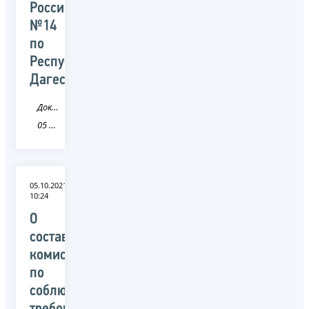
России
№14
по
Республике
Дагестан
Документ
05 Республика Дагестан
05.10.2021
10:24
О
составе
комиссии
по
соблюдению