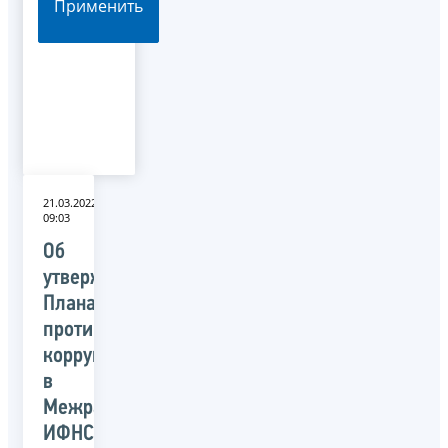
Применить
21.03.2022
09:03
Об
утверждении
Плана
противодействия
коррупции
в
Межрайонной
ИФНС