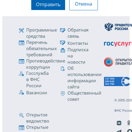
Отмена
Отправить
Программные
Обратная
средства
связь
Перечень
Контакты
обязательных
Подписка
требований
на
Противодействие
новости
коррупции
Об
Госслужба
использовании
в ФНС
информации
России
сайта
Вакансии
Общественный
совет
© 2005-202
ФНС Росси
Открытое
ведомство
Открытые