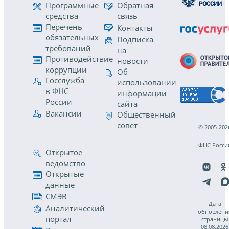
Программные
Обратная
средства
связь
Перечень
Контакты
обязательных
Подписка
требований
на
Противодействие
новости
коррупции
Об
Госслужба
использовании
в ФНС
информации
России
сайта
Вакансии
Общественный
совет
© 2005-202
ФНС Росси
Открытое
ведомство
Открытые
данные
СМЭВ
Дата
Аналитический
обновлени
портал
страницы
08.08.2026