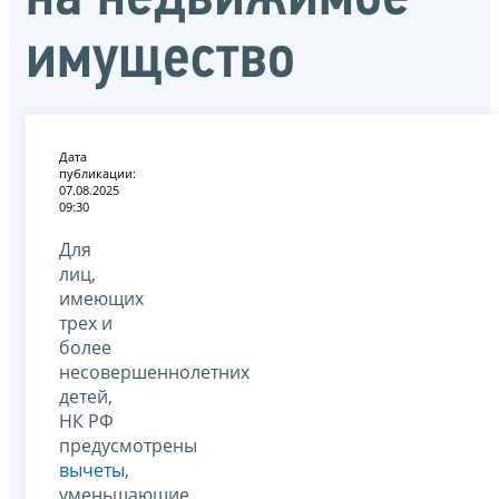
имущество
Дата
публикации:
07.08.2025
09:30
Для
лиц,
имеющих
трех и
более
несовершеннолетних
детей,
НК РФ
предусмотрены
вычеты
,
уменьшающие