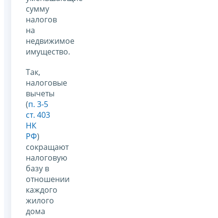
сумму
налогов
на
недвижимое
имущество.
Так,
налоговые
вычеты
(
п. 3-5
ст. 403
НК
РФ
)
сокращают
налоговую
базу в
отношении
каждого
жилого
дома