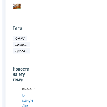
Теги
О ФНС
Деятельность ФНС
Руководитель ФНС России
Новости
на эту
тему:
08.05.2014
В
канун
Дня