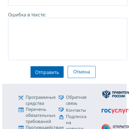
Ошибка в тексте:
Отмена
Отправить
Программные
Обратная
средства
связь
Перечень
Контакты
обязательных
Подписка
требований
на
Противодействие
новости