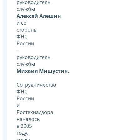
руководитель
службы
Алексей Алешин
и со
стороны
ФНС
России
-
руководитель
службы
Михаил Мишустин
.
Сотрудничество
ФНС
России
и
Ростехнадзора
началось
в 2005
году,
когда