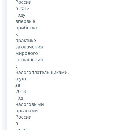
России
в 2012
году
впервые
прибегла
к
практике
заключения
мирового
соглашения
с
налогоплательщиками,
а уже
за
2013
год
налоговыми
органами
России
в
судах