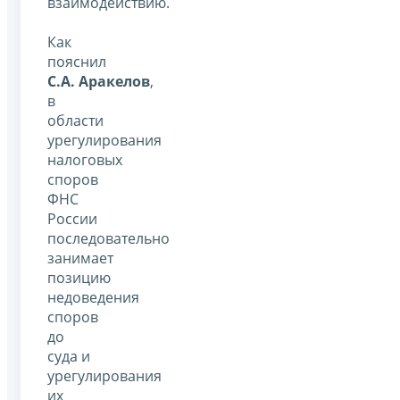
взаимодействию.
Как
пояснил
С.А. Аракелов
,
в
области
урегулирования
налоговых
споров
ФНС
России
последовательно
занимает
позицию
недоведения
споров
до
суда и
урегулирования
их