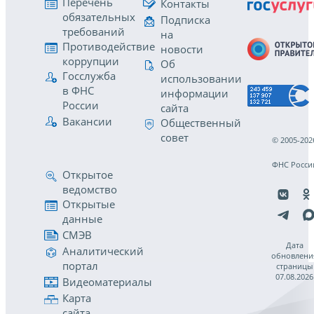
Перечень
Контакты
обязательных
Подписка
требований
на
Противодействие
новости
коррупции
Об
Госслужба
использовании
в ФНС
информации
России
сайта
Вакансии
Общественный
совет
© 2005-202
ФНС Росси
Открытое
ведомство
Открытые
данные
СМЭВ
Дата
Аналитический
обновлени
портал
страницы
07.08.2026
Видеоматериалы
Карта
сайта