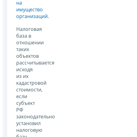
на
имущество
организаций
.
Налоговая
база в
отношении
таких
объектов
рассчитывается
исходя
из их
кадастровой
стоимости,
если
субъект
РФ
законодательно
установил
налоговую
базу