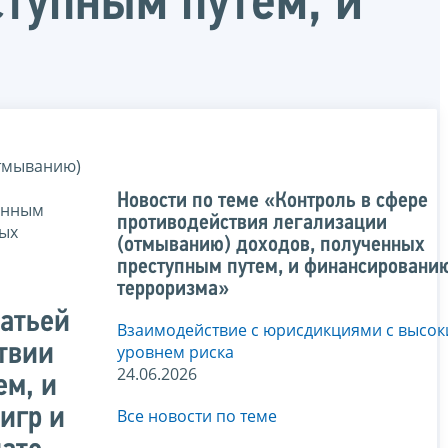
тупным путем, и
отмыванию)
Новости по теме «Контроль в сфере
енным
противодействия легализации
ных
(отмыванию) доходов, полученных
преступным путем, и финансировани
терроризма»
татьей
Взаимодействие с юрисдикциями с высо
твии
уровнем риска
24.06.2026
ем, и
игр и
Все новости по теме