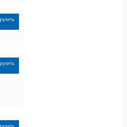
рузить
рузить
рузить