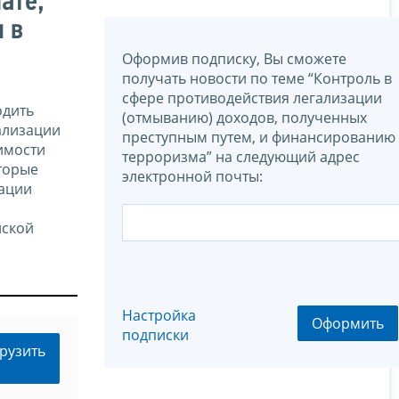
ате,
 в
Оформив подписку, Вы сможете
получать новости по теме “Контроль в
сфере противодействия легализации
одить
(отмыванию) доходов, полученных
ализации
преступным путем, и финансированию
имости
терроризма” на следующий адрес
торые
электронной почты:
зации
йской
Настройка
Оформить
подписки
рузить