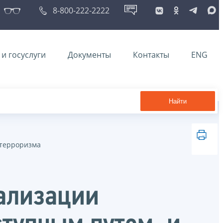
8-800-222-2222
и госуслуги
Документы
Контакты
ENG
Найти
 терроризма
гализации