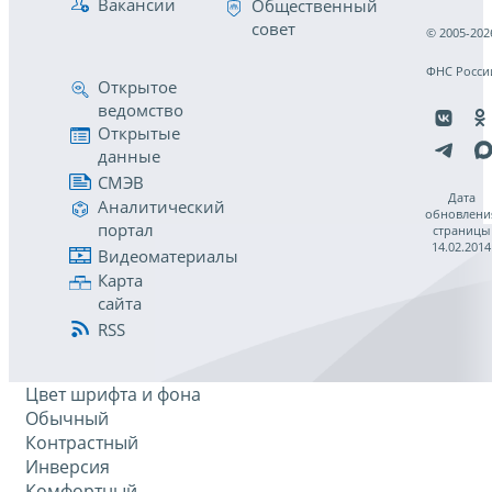
Вакансии
Общественный
совет
© 2005-202
ФНС Росси
Открытое
ведомство
Открытые
данные
СМЭВ
Дата
Аналитический
обновлени
портал
страницы
14.02.2014
Видеоматериалы
Карта
сайта
RSS
Цвет шрифта и фона
Обычный
Контрастный
Инверсия
Комфортный