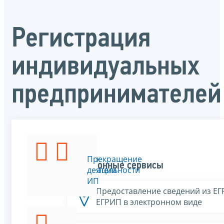
Регистрация
индивидуальных
предпринимателей
Порядок
Прекращение
Электронные сервисы
регистрации
деятельности
ИП
ИП
Предоставление сведений из Е
ЕГРИП в электронном виде