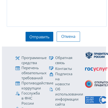
Отмена
Отправить
Программные
Обратная
средства
связь
Перечень
Контакты
обязательных
Подписка
требований
на
Противодействие
новости
коррупции
Об
Госслужба
использовании
в ФНС
информации
России
сайта