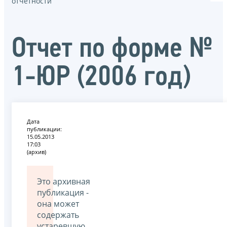
отчётности
Отчет по форме №
1-ЮР (2006 год)
Дата
публикации:
15.05.2013
17:03
(архив)
Это архивная
публикация -
она может
содержать
устаревшую