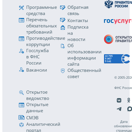
Программные
Обратная
средства
связь
Перечень
Контакты
обязательных
Подписка
требований
на
Противодействие
новости
коррупции
Об
Госслужба
использовании
в ФНС
информации
России
сайта
Вакансии
Общественный
совет
© 2005-202
ФНС Росси
Открытое
ведомство
Открытые
данные
СМЭВ
Дата
Аналитический
обновлени
портал
страницы