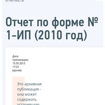
отчётности
Отчет по форме №
1-ИП (2010 год)
Дата
публикации:
15.05.2013
17:23
(архив)
Это архивная
публикация -
она может
содержать
устаревшую