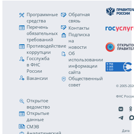
Программные
Обратная
средства
связь
Перечень
Контакты
обязательных
Подписка
требований
на
Противодействие
новости
коррупции
Об
Госслужба
использовании
в ФНС
информации
России
сайта
Вакансии
Общественный
совет
© 2005-202
ФНС Росси
Открытое
ведомство
Открытые
данные
СМЭВ
Дата
Аналитический