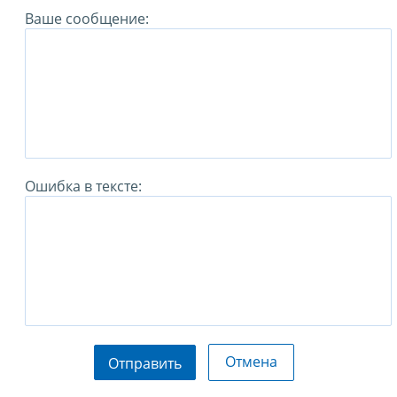
Ваше сообщение:
Ошибка в тексте:
Отмена
Отправить