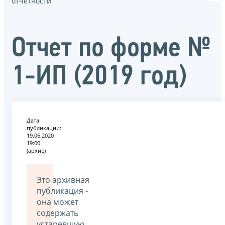
отчётности
Отчет по форме №
1-ИП (2019 год)
Дата
публикации:
19.06.2020
19:00
(архив)
Это архивная
публикация -
она может
содержать
устаревшую