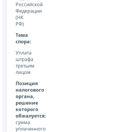
Российской
Федерации
(НК
РФ)
Тема
спора:
Уплата
штрафа
третьим
лицом
Позиция
налогового
органа,
решение
которого
обжалуется:
сумма
уплаченного