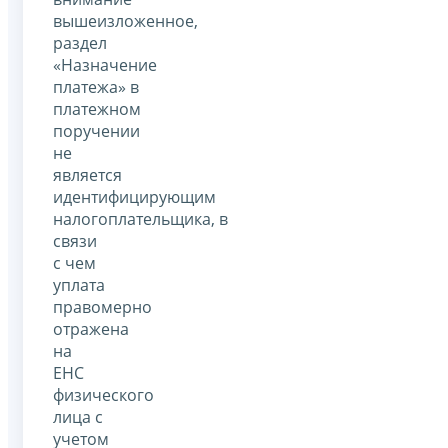
вышеизложенное,
раздел
«Назначение
платежа» в
платежном
поручении
не
является
идентифицирующим
налогоплательщика, в
связи
с чем
уплата
правомерно
отражена
на
ЕНС
физического
лица с
учетом