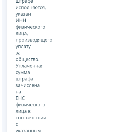
штрафа
исполняется,
указан
ИНН
физического
лица,
производящего
уплату
за
общество.
Уплаченная
сумма
штрафа
зачислена
на
ЕНС
физического
лица в
соответствии
с
указанным