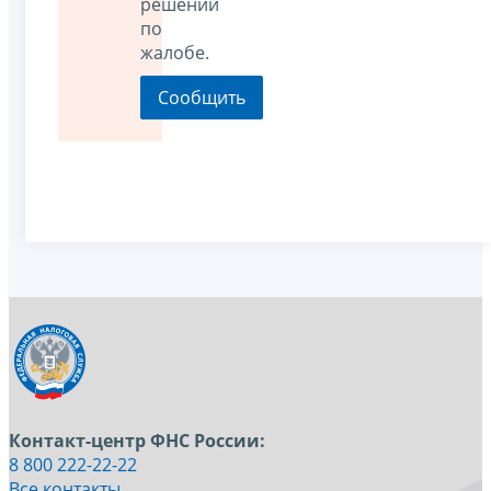
решении
по
жалобе.
Контакт-центр ФНС России:
8 800 222-22-22
Все контакты