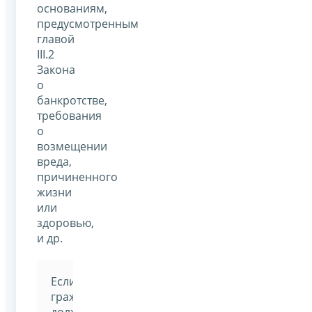
основаниям,
предусмотренным
главой
III.2
Закона
о
банкротстве,
требования
о
возмещении
вреда,
причиненного
жизни
или
здоровью,
и др.
Если
гражданин-
должник