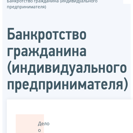
Банкротство гражданина (индивидуального
предпринимателя)
Банкротство
гражданина
(индивидуального
предпринимателя)
Дело
о