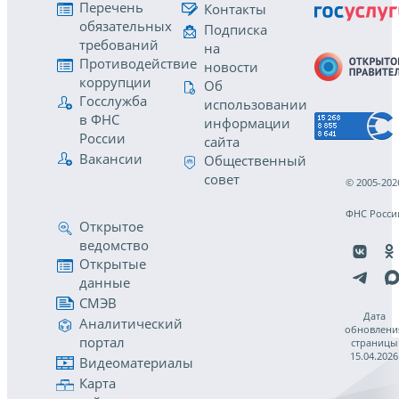
Перечень
Контакты
обязательных
Подписка
требований
на
Противодействие
новости
коррупции
Об
Госслужба
использовании
в ФНС
информации
России
сайта
Вакансии
Общественный
совет
© 2005-202
ФНС Росси
Открытое
ведомство
Открытые
данные
СМЭВ
Дата
Аналитический
обновлени
портал
страницы
15.04.2026
Видеоматериалы
Карта