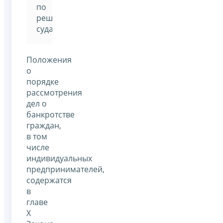
по
решению
суда.
Положения
о
порядке
рассмотрения
дел о
банкротстве
граждан,
в том
числе
индивидуальных
предпринимателей,
содержатся
в
главе
Х