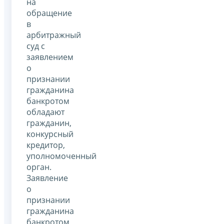
на
обращение
в
арбитражный
суд с
заявлением
о
признании
гражданина
банкротом
обладают
гражданин,
конкурсный
кредитор,
уполномоченный
орган.
Заявление
о
признании
гражданина
банкротом