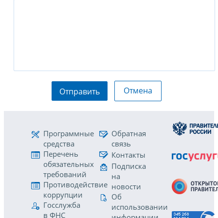
Отмена
Отправить
Программные
Обратная
средства
связь
Перечень
Контакты
обязательных
Подписка
требований
на
Противодействие
новости
коррупции
Об
Госслужба
использовании
в ФНС
информации