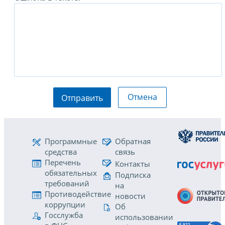
Отмена
Отправить
Программные
Обратная
средства
связь
Перечень
Контакты
обязательных
Подписка
требований
на
Противодействие
новости
коррупции
Об
Госслужба
использовании