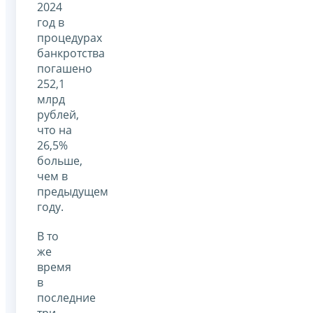
2024
год в
процедурах
банкротства
погашено
252,1
млрд
рублей,
что на
26,5%
больше,
чем в
предыдущем
году.
В то
же
время
в
последние
три