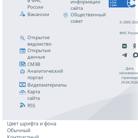
в ФНС
информации
России
сайта
Вакансии
Общественный
совет
© 2005-202
ФНС Росси
Открытое
ведомство
Открытые
данные
СМЭВ
Дата
Аналитический
обновлени
портал
страницы
24.04.2026
Видеоматериалы
Карта
сайта
RSS
Цвет шрифта и фона
Обычный
Контрастный